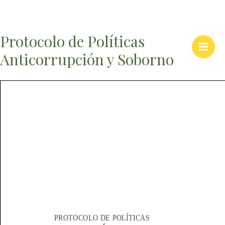
Protocolo de Políticas
Ir
al
Main
Anticorrupción y Soborno
contenido
Men