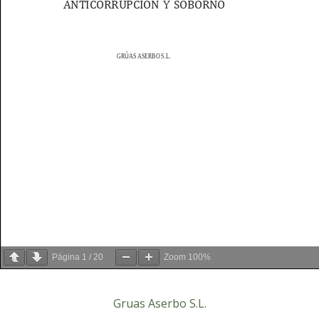
Página
1
/
20
Zoom
100%
Gruas Aserbo S.L.